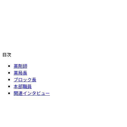
etc...
目次
薬剤師
薬局長
ブロック長
本部職員
関連インタビュー