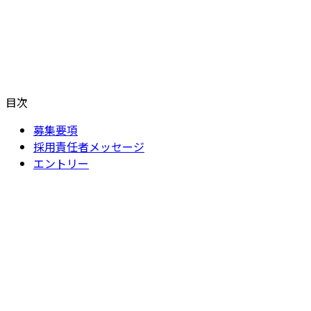
目次
募集要項
採用責任者メッセージ
エントリー
募集職種
調剤事務職（メディカル・スタッフ職）
勤務地