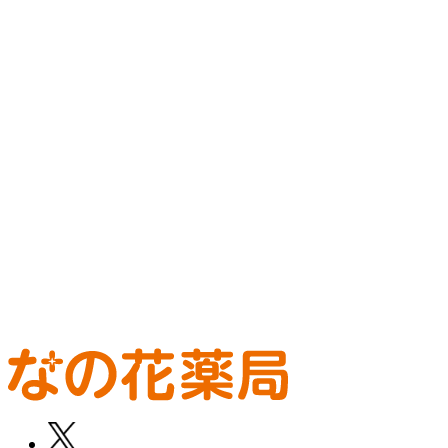
患者さま一人ひとりの答えを、
自分の力で導ける薬剤師に。
新卒薬剤師 募集要項
中途薬剤師 募集要項
新卒調剤事務 募集
要項
中途調剤事務 募集要項