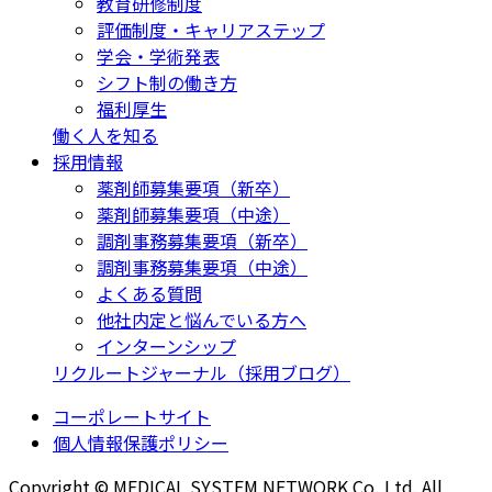
教育研修制度
評価制度・キャリアステップ
学会・学術発表
シフト制の働き方
福利厚生
働く人を知る
採用情報
薬剤師募集要項（新卒）
薬剤師募集要項（中途）
調剤事務募集要項（新卒）
調剤事務募集要項（中途）
よくある質問
他社内定と悩んでいる方へ
インターンシップ
リクルートジャーナル（採用ブログ）
コーポレートサイト
個人情報保護ポリシー
Copyright © MEDICAL SYSTEM NETWORK Co.,Ltd. All