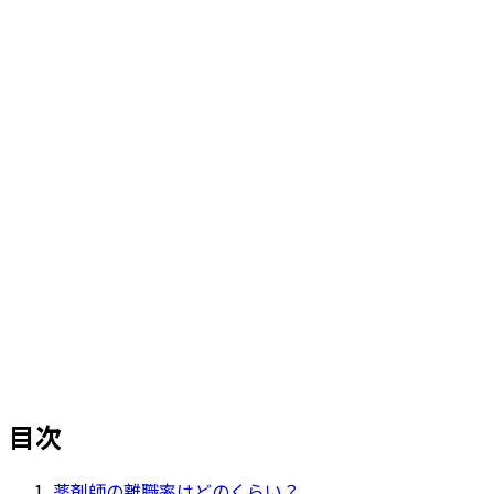
ホーム
>
リクルートジャーナル（採用ブログ）
>
薬剤師の離職率はどのくらい？長く働ける職場を選ぶ
ポイントも
目次
薬剤師の離職率はどのくらい？